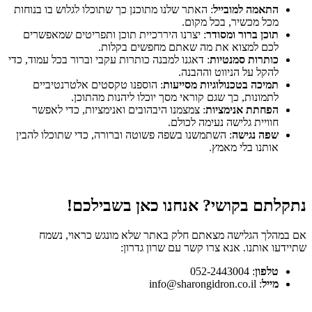
התאמה למובייל
: האתר שלנו מתוכנן כך שתוכלו לגלוש בו בנוחות
מכל מכשיר, בכל מקום.
תוכן ברור ומסודר
: יצרנו היררכיית תוכן ותפריטים שמאפשרים
לכם למצוא את מה שאתם מחפשים בקלות.
כותרות סמנטיות
: דאגנו למבנה כותרות עקבי וברור בכל עמוד, כדי
להקל על הניווט וההבנה.
תמיכה בטכנולוגיות מסייעות
: הוספנו טקסטים אלטרנטיביים
לתמונות, כך שגם קוראי מסך יוכלו ליהנות מהתוכן.
הפחתת אנימציות
: צמצמנו היבהובים ואנימציות, כדי לאפשר
חוויית גלישה נעימה לכולם.
שפה נגישה
: השתמשנו בשפה פשוטה וברורה, כדי שתוכלו להבין
אותנו בלי מאמץ.
נתקלתם בקושי? אנחנו כאן בשבילכם!
אם במהלך הגלישה מצאתם חלק באתר שלא מונגש כראוי, נשמח
שתיידעו אותנו. אנא צרו קשר עם שרון גדרון:
טלפון
: 052-2443004
מייל
: info@sharongidron.co.il