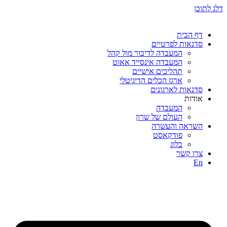
דלג לתוכן
דף הבית
סדנאות לפרטיים
המעבדה לדיבור מול קהל
המעבדה אינסייד אאוט
תהליכים אישיים
ארגז הכלים הדיגיטלי
סדנאות לארגונים
אודות
המעבדה
העולם של שרון
השראה והעשרה
פודקאסט
בלוג
צרו קשר
En