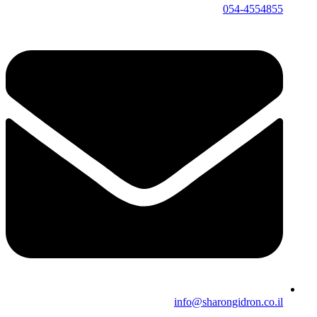
054-4554855
info@sharongidron.co.il