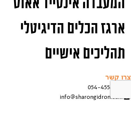
המעבדה אינסייד אאוט
ארגז הכלים הדיגיטלי
תהליכים אישיים
צרו קשר
054-4554855
info@sharongidron.co.il
הצהרת נגישות