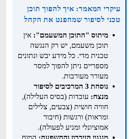
עיקרי המאמר: איך להפוך תוכן
טכני לסיפור שמהפנט את הקהל
מיתוס "התוכן המשעמם":
אין
תוכן משעמם, יש רק הנגשה
טכנית מדי. כל מידע יבש ונתונים
מספריים ניתן להפוך למסר
מעורר מעורבות.
נוסחת 3 המרכיבים לסיפור
מנצח:
עובדות (בסיס העלילה),
חוויה חושית (צבעים, צלילים
ומראות) ורגשות (חיבור
אמוציונלי ומניע לפעולה).
מנגנון הזיכרון וההשפעה:
המוח