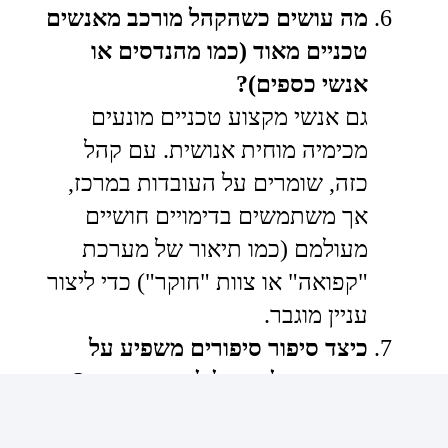
מה עושים כשהקהל מורכב מאנשים
טכניים מאוד (כמו מהנדסים או
אנשי כספים)?
גם אנשי מקצוע טכניים מונעים
מכימיה מוחית אנושית. עם קהל
כזה, שומרים על העובדות במרכז,
אך משתמשים בדימויים חושיים
מעולמם (כמו תיאור של מערכת
"קפואה" או צוות "חוקר") כדי ליצור
עניין מוגבר.
כיצד סיפור סיפורים משפיע על
הזיכרון של הקהל לאחר המצגת?
כאשר מקשיבים לעובדות יבשות,
מופעלים במוח רק מרכזי השפה. אך