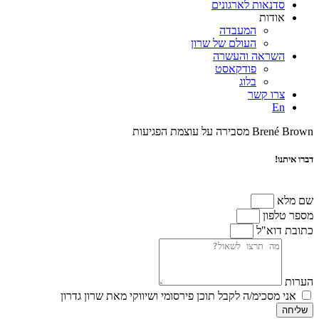
סדנאות לארגונים
אודות
המעבדה
העולם של שרון
השראה והעשרה
פודקאסט
בלוג
צרו קשר
En
Brené Brown מסבירה על עוצמת הפגיעות
דברו איתנו!
שם מלא
מספר טלפון
כתובת דוא"ל
הערות
אני מסכימ/ה לקבל תוכן פירסומי ושיווקי מאת שרון גדרון
שליחה