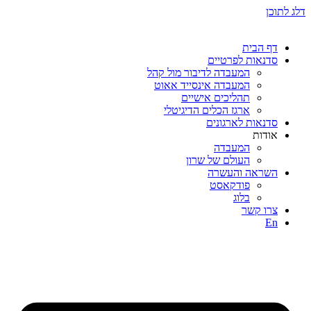
דלג לתוכן
דף הבית
סדנאות לפרטיים
המעבדה לדיבור מול קהל
המעבדה אינסייד אאוט
תהליכים אישיים
ארגז הכלים הדיגיטלי
סדנאות לארגונים
אודות
המעבדה
העולם של שרון
השראה והעשרה
פודקאסט
בלוג
צרו קשר
En