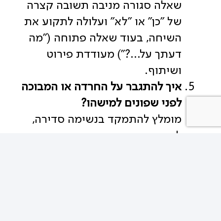
שאלה סגורה מניבה תשובה קצרה
של "כן" או "לא" ועלולה לתקוע את
השיחה, בעוד שאלה פתוחה ("מה
דעתך על…?") מעודדת פירוט
ושיתוף.
איך להתגבר על החרדה או המבוכה
לפני שפונים למישהו?
מומלץ להתמקד בנשימה סדירה,
להסיר את הפוקוס מהשיפוט
העצמי ("איך אני נראה/נשמע?")
ולהעביר אותו להתעניינות כנה
בצד השני.
מה עושים כשיש שתיקה מביכה
באמצע השיחה?