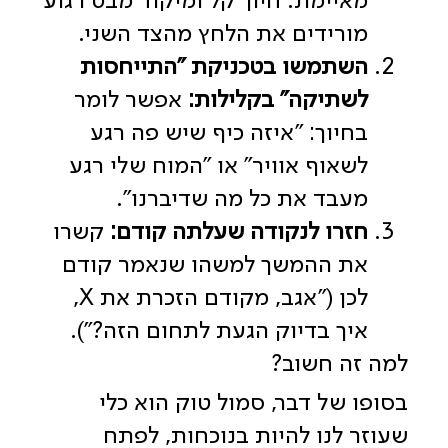
מאיימת. חיוך קל ומיקוד מבט רגוע
מורידים את הלחץ מהצד השני.
השתמשו בטכניקת "התייחסות
לשתיקה" בקלילות:
אפשר לומר
בחיוך: "איזה כיף שיש פה רגע
לשאוף אוויר" או "המוח שלי רגע
מעבד את כל מה שדיברנו".
חזרו לנקודה שעלתה קודם:
קשרו
את ההמשך למשהו שנאמר קודם
לכן ("אגב, מקודם הזכרת את X,
איך בדיוק הגעת לתחום הזה?").
למה זה חשוב?
בסופו של דבר, סמול טוק הוא כלי
שעוזר לנו להיות בנוכחות, לפתח